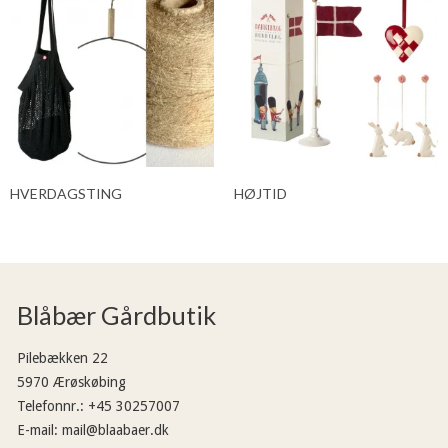
HVERDAGSTING
HØJTID
Blåbær Gårdbutik
Pilebækken 22
5970 Ærøskøbing
Telefonnr.
:
+45 30257007
E-mail
:
mail@blaabaer.dk