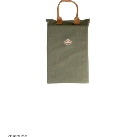
knæpude