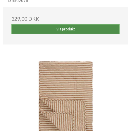
135502076
329,00 DKK
Vis produkt