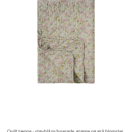
Quilt tæppe - støvblå m/lyserøde, grønne og grå blomster