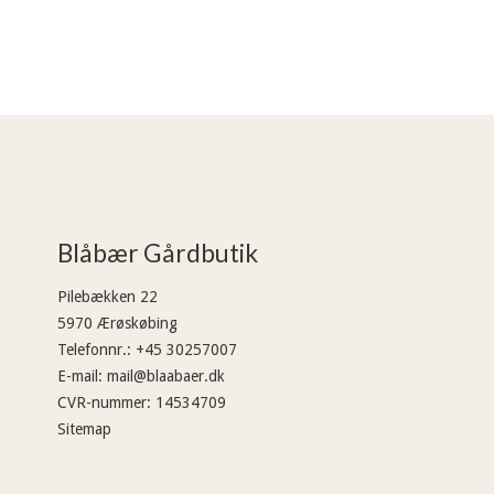
Blåbær Gårdbutik
Pilebækken 22
5970 Ærøskøbing
Telefonnr.
:
+45 30257007
E-mail
:
mail@blaabaer.dk
CVR-nummer
:
14534709
Sitemap