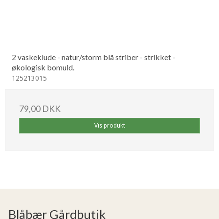
2 vaskeklude - natur/storm blå striber - strikket -
økologisk bomuld.
125213015
79,00 DKK
Vis produkt
Blåbær Gårdbutik