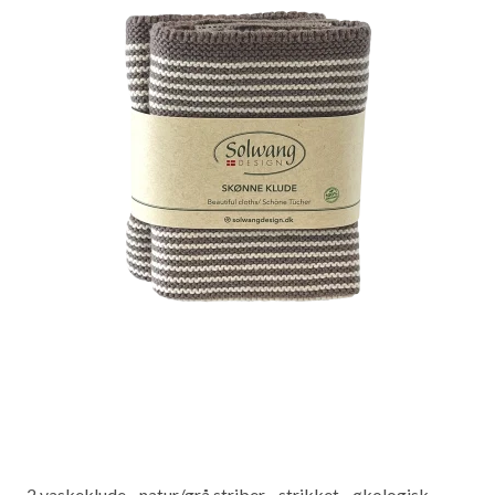
2 vaskeklude - natur/grå striber - strikket - økologisk