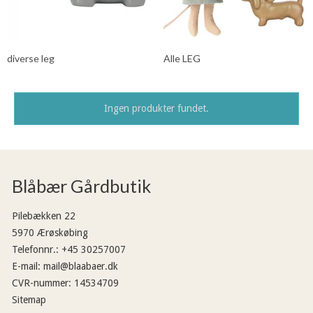
diverse leg
Alle LEG
Ingen produkter fundet.
Blåbær Gårdbutik
Pilebækken 22
5970 Ærøskøbing
Telefonnr.
:
+45 30257007
E-mail
:
mail@blaabaer.dk
CVR-nummer
:
14534709
Sitemap