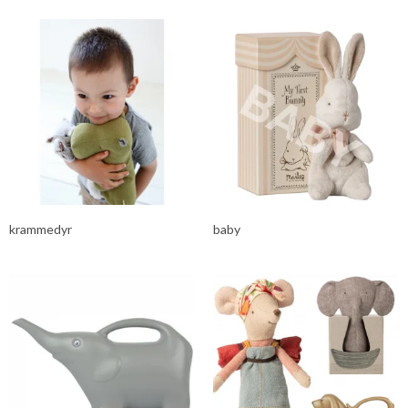
krammedyr
baby