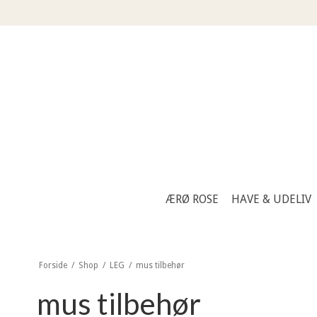
ÆRØ ROSE
HAVE & UDELIV
Forside
/
Shop
/
LEG
/
mus tilbehør
mus tilbehør