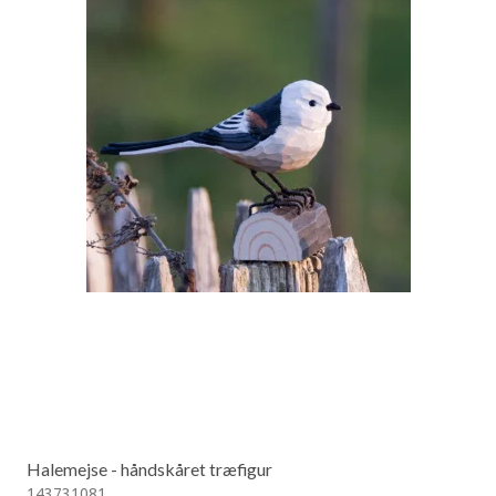
Halemejse - håndskåret træfigur
143731081