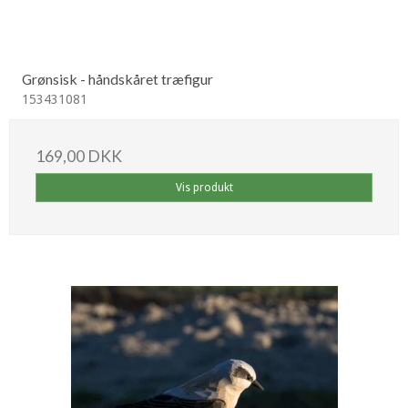
Grønsisk - håndskåret træfigur
153431081
169,00 DKK
Vis produkt