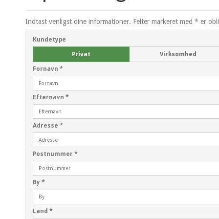
Indtast venligst dine informationer. Felter markeret med * er obl
Kundetype
Privat
Virksomhed
Fornavn
*
Efternavn
*
Adresse
*
Postnummer
*
By
*
Land
*