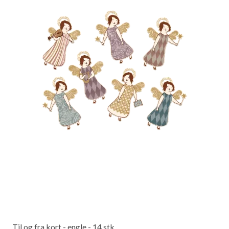
Til og fra kort - engle - 14 stk