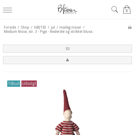
0
Forside
/
Shop
/
HØJTID
/
jul
/
maileg nisser
/
Medium Nisse, str. 3 - Pige - Nederdel og strikket bluse.
Tilbud
Udsolgt