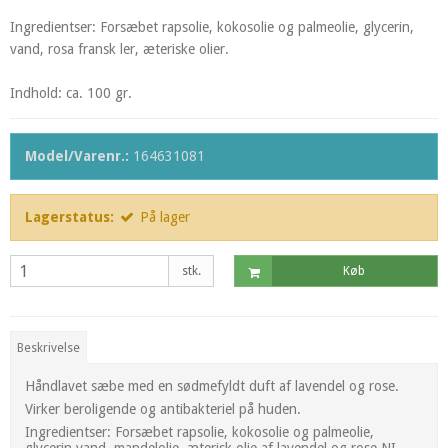
Ingredientser: Forsæbet rapsolie, kokosolie og palmeolie, glycerin,
vand, rosa fransk ler, æteriske olier.
Indhold: ca. 100 gr.
Model/Varenr.:
164631081
Lagerstatus:
På lager
stk.
Køb
Beskrivelse
Håndlavet sæbe med en sødmefyldt duft af lavendel og rose.
Virker beroligende og antibakteriel på huden.
Ingredientser: Forsæbet rapsolie, kokosolie og palmeolie,
glycerin vand, mandelolie, æterisk olie af lavendel og rose NI,