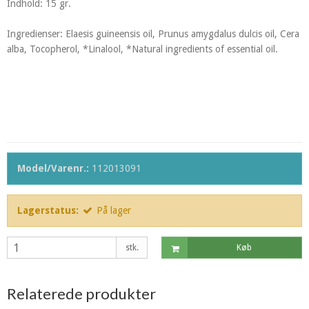
Indhold: 15 gr.
Ingredienser: Elaesis guineensis oil, Prunus amygdalus dulcis oil, Cera
alba, Tocopherol, *Linalool, *Natural ingredients of essential oil.
Model/Varenr.:
112013091
Lagerstatus:
På lager
stk.
Køb
Relaterede produkter