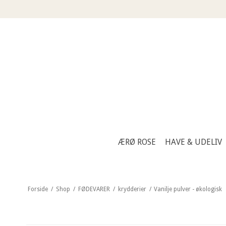
ÆRØ ROSE
HAVE & UDELIV
Forside
/
Shop
/
FØDEVARER
/
krydderier
/
Vanilje pulver - økologisk