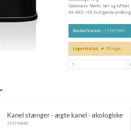
Opbevares: Mørkt, tørt og lufttæt
DK-ØKO-100 EU/Uganda Jordbrug
Model/Varenr.:
112915091
Lagerstatus:
På lager
r
Kanel stænger - ægte kanel - økologiske
213119095