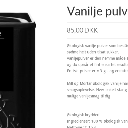
Vanilje pulv
85,00 DKK
Økologisk vanilje pulver som bestå
sødme helt uden tilsat sukker.
Vaniljepulver er den nemme måde at
og du opnår et fint ensartet result
En tsk. pulver er = 3 g - og erstatt
Mill og Mortar økologisk vanilje har
smagsoplevelse. Hver enkelt stang 
mulige vaniljesmag til dig
Økologisk krydderi
Ingredienser: 100 % økologisk vani
Nettovægt: 15 g