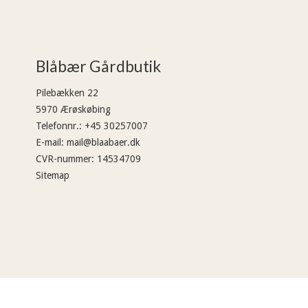
Blåbær Gårdbutik
Pilebækken 22
5970 Ærøskøbing
Telefonnr.
:
+45 30257007
E-mail
:
mail@blaabaer.dk
CVR-nummer
:
14534709
Sitemap