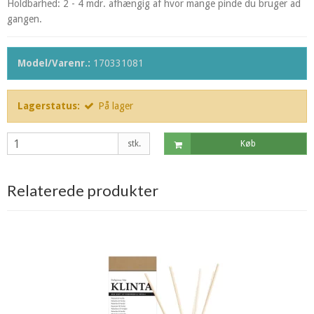
Holdbarhed: 2 - 4 mdr. afhængig af hvor mange pinde du bruger ad
gangen.
Model/Varenr.:
170331081
Lagerstatus:
På lager
stk.
Køb
Relaterede produkter