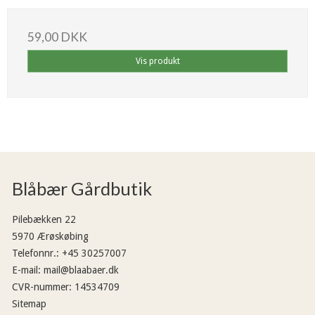
59,00 DKK
Vis produkt
Blåbær Gårdbutik
Pilebækken 22
5970 Ærøskøbing
Telefonnr.
:
+45 30257007
E-mail
:
mail@blaabaer.dk
CVR-nummer
:
14534709
Sitemap