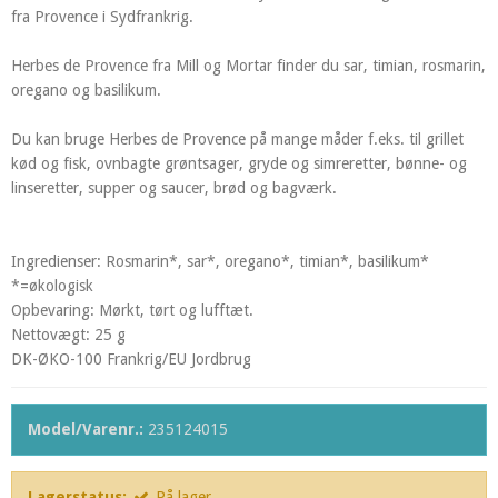
fra Provence i Sydfrankrig.
Herbes de Provence fra Mill og Mortar finder du sar, timian, rosmarin,
oregano og basilikum.
Du kan bruge Herbes de Provence på mange måder f.eks. til grillet
kød og fisk, ovnbagte grøntsager, gryde og simreretter, bønne- og
linseretter, supper og saucer, brød og bagværk.
Ingredienser: Rosmarin*, sar*, oregano*, timian*, basilikum*
*=økologisk
Opbevaring: Mørkt, tørt og lufftæt.
Nettovægt: 25 g
DK-ØKO-100 Frankrig/EU Jordbrug
Model/Varenr.:
235124015
Lagerstatus:
På lager