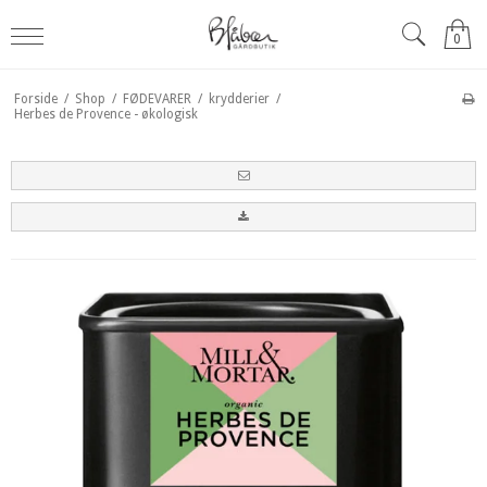
0
Forside
/
Shop
/
FØDEVARER
/
krydderier
/
Herbes de Provence - økologisk