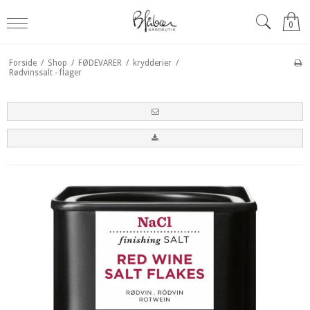
0
Forside
/
Shop
/
FØDEVARER
/
krydderier
/
Rødvinssalt - flager