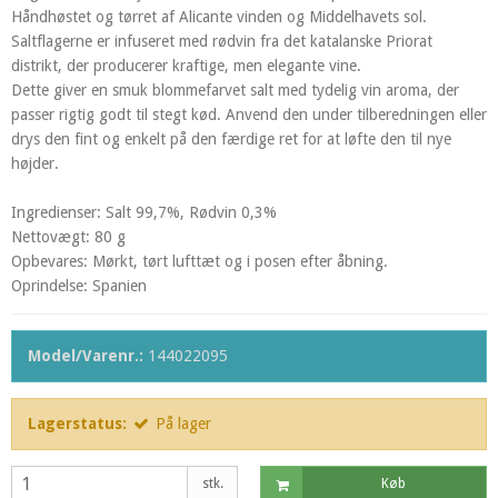
Håndhøstet og tørret af Alicante vinden og Middelhavets sol.
Saltflagerne er infuseret med rødvin fra det katalanske Priorat
distrikt, der producerer kraftige, men elegante vine.
Dette giver en smuk blommefarvet salt med tydelig vin aroma, der
passer rigtig godt til stegt kød. Anvend den under tilberedningen eller
drys den fint og enkelt på den færdige ret for at løfte den til nye
højder.
Ingredienser: Salt 99,7%, Rødvin 0,3%
Nettovægt: 80 g
Opbevares: Mørkt, tørt lufttæt og i posen efter åbning.
Oprindelse: Spanien
Model/Varenr.:
144022095
Lagerstatus:
På lager
stk.
Køb