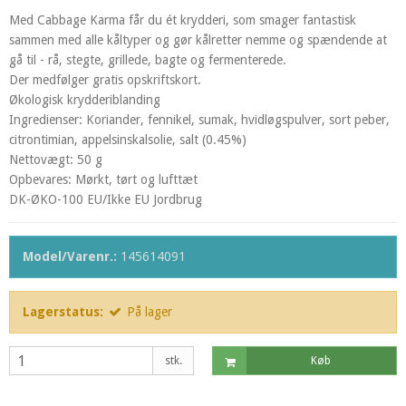
Med Cabbage Karma får du ét krydderi, som smager fantastisk
sammen med alle kåltyper og gør kålretter nemme og spændende at
gå til - rå, stegte, grillede, bagte og fermenterede.
Der medfølger gratis opskriftskort.
Økologisk krydderiblanding
Ingredienser: Koriander, fennikel, sumak, hvidløgspulver, sort peber,
citrontimian, appelsinskalsolie, salt (0.45%)
Nettovægt: 50 g
Opbevares: Mørkt, tørt og lufttæt
DK-ØKO-100 EU/Ikke EU Jordbrug
Model/Varenr.:
145614091
Lagerstatus:
På lager
stk.
Køb