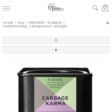
0
Forside
/
Shop
/
FØDEVARER
/
krydderier
/
Krydderiblanding - Cabbage Karma - økologisk