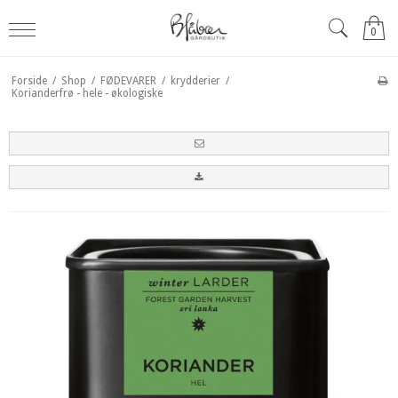
0
Forside
/
Shop
/
FØDEVARER
/
krydderier
/
Korianderfrø - hele - økologiske