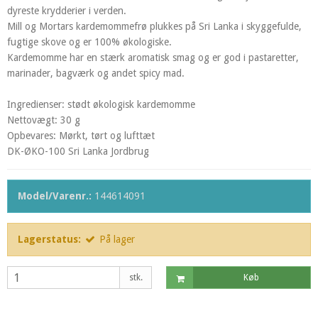
dyreste krydderier i verden.
Mill og Mortars kardemommefrø plukkes på Sri Lanka i skyggefulde,
fugtige skove og er 100% økologiske.
Kardemomme har en stærk aromatisk smag og er god i pastaretter,
marinader, bagværk og andet spicy mad.
Ingredienser: stødt økologisk kardemomme
Nettovægt: 30 g
Opbevares: Mørkt, tørt og lufttæt
DK-ØKO-100 Sri Lanka Jordbrug
Model/Varenr.:
144614091
Lagerstatus:
På lager
stk.
Køb