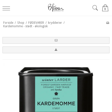
0
Forside
/
Shop
/
FØDEVARER
/
krydderier
/
Kardemomme - stødt - økologisk