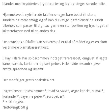
blandes med krydderier, krydderurter og løg og steges sprøde i olie.
Hjemmelavede nyfriterede falafler smager bare bedst (friskere,
sundere og mere smag) og så kan du vælge ingredienser og sundt
tilbehør, som passer til dig. Lav gerne en stor portion og frys noget af
kikærtefarsen ned til en anden dag.
De proteinrige falafler kan serveres på et utal af måder og er en skøn
vej til mere plantebaseret kost.
I Hay Falafel har spidskommen indtaget førersædet, omgivet af ægte
kanel, sumak, koriander og sort peber. Hele hvide sesamfrø giver
ekstra sprødhed og umami.
Der medfølger gratis opskriftskort.
Ingredienser: Spidskommen*, hvid SESAM*, ægte kanel*, sumak*,
koriander*, cayenne peber*, sort peber*,
* = Økologisk.
Nettovægt: 50 g