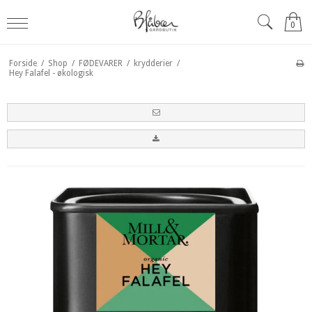
0
Forside
/
Shop
/
FØDEVARER
/
krydderier
/
Hey Falafel - økologisk